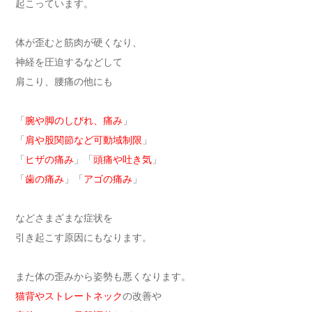
起こっています。
体が歪むと筋肉が硬くなり、
神経を圧迫するなどして
肩こり、腰痛の他にも
「
腕や脚のしびれ、痛み
」
「
肩や股関節など可動域制限
」
「
ヒザの痛み
」
「
頭痛や吐き気
」
「
歯の痛み
」「
アゴの痛み
」
などさまざまな症状を
引き起こす原因にもなります。
また体の歪みから姿勢も悪くなります。
猫背やストレートネック
の改善や