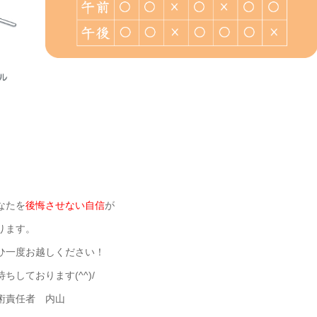
なたを
後悔させない自信
が
ります。
ひ一度お越しください！
待ちしております(^^)/
術責任者 内山