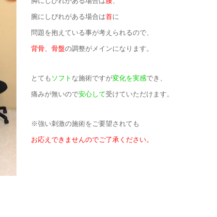
脚にしびれがある場合は
腰
、
腕にしびれがある場合は
首
に
問題を抱えている事が考えられる
ので、
背骨、骨盤
の調整がメインになります。
とても
ソフト
な施術ですが
変化を実感
でき、
痛みが無いので
安心して
受けていただけます。
※強い刺激の施術をご要望されても
お応えできませんのでご了承ください。