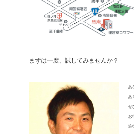
まずは一度、試してみませんか？
あ
あ
ぜ
お
施