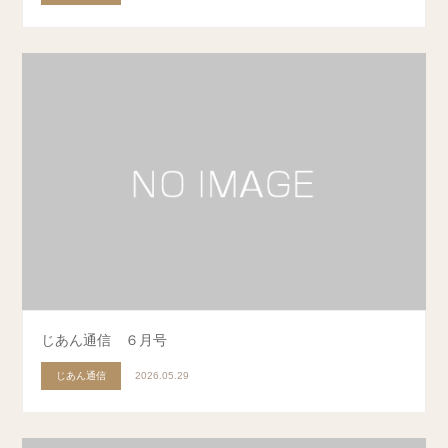
じあん通信 ６月号
じあん通信
2026.05.29